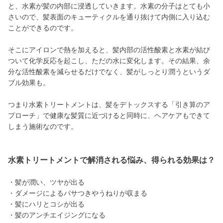
と、水素が髪の内部に浸透していきます。水素の分子はとても小
さいので、髪表面のキューティクルを通り抜けて内側に入り込む
ことができるのです。
そこにアイロンで熱を加えると、髪内部の活性酸素と水素が結び
ついて化学反応を起こし、ただの水に変化します。その結果、余
分な活性酸素を減らせるだけでなく、髪がしっとり潤うというダ
ブル効果も。
つまり水素トリートメントは、髪をデトックスする「引き算のア
プローチ」で健康な髪質に近づけると同時に、ヘアケアもできて
しまう施術なのです。
水素トリートメントで解消される悩み、得られる効果は？
・髪が潤い、ツヤが出る
・ダメージによるパサつきやうねりが収まる
・髪にハリとコシが出る
・髪のアンチエイジングになる