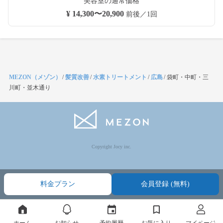
美容室の通常価格
¥ 14,300〜20,900
前後／1回
MEZON（メゾン）
/
髪質改善
/
水素トリートメント
/
広島
/
袋町・中町・三
川町・並木通り
Copyright Jocy inc.
料金プラン
会員登録 (無料)