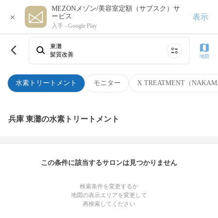
MEZONメゾン/美容室定額（サブスク）サ
×
表示
ービス
入手 -
Google Play
東灘
髪質改善
地図
水素トリートメント
モニター
X TREATMENT（NAKAM
兵庫 東灘の水素トリートメント
この条件に該当するサロンは見つかりません
検索条件を変更するか
地図の表示エリアを変更して
再検索してください