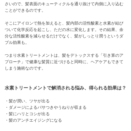
さいので、髪表面のキューティクルを通り抜けて内側に入り込む
ことができるのです。
そこにアイロンで熱を加えると、髪内部の活性酸素と水素が結び
ついて化学反応を起こし、ただの水に変化します。その結果、余
分な活性酸素を減らせるだけでなく、髪がしっとり潤うというダ
ブル効果も。
つまり水素トリートメントは、髪をデトックスする「引き算のア
プローチ」で健康な髪質に近づけると同時に、ヘアケアもできて
しまう施術なのです。
水素トリートメントで解消される悩み、得られる効果は？
・髪が潤い、ツヤが出る
・ダメージによるパサつきやうねりが収まる
・髪にハリとコシが出る
・髪のアンチエイジングになる