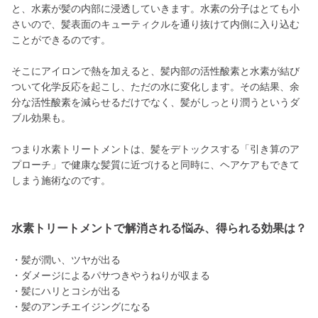
と、水素が髪の内部に浸透していきます。水素の分子はとても小
さいので、髪表面のキューティクルを通り抜けて内側に入り込む
ことができるのです。
そこにアイロンで熱を加えると、髪内部の活性酸素と水素が結び
ついて化学反応を起こし、ただの水に変化します。その結果、余
分な活性酸素を減らせるだけでなく、髪がしっとり潤うというダ
ブル効果も。
つまり水素トリートメントは、髪をデトックスする「引き算のア
プローチ」で健康な髪質に近づけると同時に、ヘアケアもできて
しまう施術なのです。
水素トリートメントで解消される悩み、得られる効果は？
・髪が潤い、ツヤが出る
・ダメージによるパサつきやうねりが収まる
・髪にハリとコシが出る
・髪のアンチエイジングになる