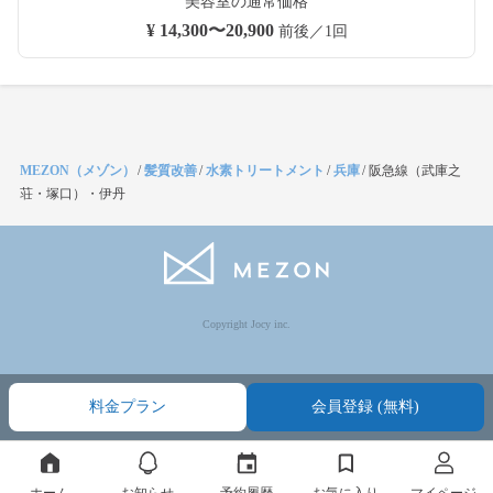
美容室の通常価格
¥ 14,300〜20,900
前後／1回
MEZON（メゾン）
/
髪質改善
/
水素トリートメント
/
兵庫
/
阪急線（武庫之
荘・塚口）・伊丹
Copyright Jocy inc.
料金プラン
会員登録 (無料)