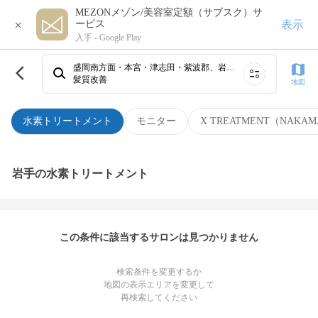
MEZONメゾン/美容室定額（サブスク）サ
×
表示
ービス
入手 -
Google Play
盛岡南方面・本宮・津志田・紫波郡、岩手・盛岡、北上・花巻、奥州・一関・久慈・宮古・その他
髪質改善
地図
水素トリートメント
モニター
X TREATMENT（NAKAM
岩手の水素トリートメント
この条件に該当するサロンは見つかりません
検索条件を変更するか
地図の表示エリアを変更して
再検索してください