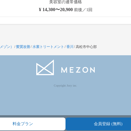
美容室の通常価格
¥ 14,300〜20,900
前後／1回
（メゾン）
/
髪質改善
/
水素トリートメント
/
香川
/
高松市中心部
Copyright Jocy inc.
料金プラン
会員登録 (無料)