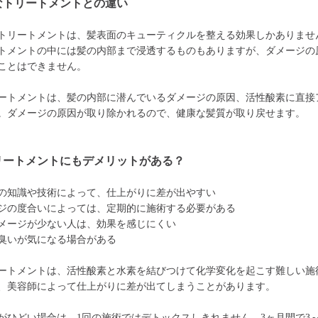
なトリートメントとの違い
トリートメントは、髪表面のキューティクルを整える効果しかありませ
トメントの中には髪の内部まで浸透するものもありますが、ダメージの
ことはできません。
ートメントは、髪の内部に潜んでいるダメージの原因、活性酸素に直接
。ダメージの原因が取り除かれるので、健康な髪質が取り戻せます。
リートメントにもデメリットがある？
の知識や技術によって、仕上がりに差が出やすい
ジの度合いによっては、定期的に施術する必要がある
メージが少ない人は、効果を感じにくい
臭いが気になる場合がある
ートメントは、活性酸素と水素を結びつけて化学変化を起こす難しい施
、美容師によって仕上がりに差が出てしまうことがあります。
がひどい場合は、1回の施術ではデトックスしきれません。3ヶ月間で3～