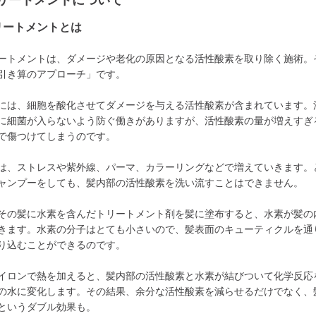
リートメントについて
リートメントとは
ートメントは、ダメージや老化の原因となる活性酸素を取り除く施術。
引き算のアプローチ」です。
には、細胞を酸化させてダメージを与える活性酸素が含まれています。
に細菌が入らないよう防ぐ働きがありますが、活性酸素の量が増えすぎ
で傷つけてしまうのです。
は、ストレスや紫外線、パーマ、カラーリングなどで増えていきます。
ャンプーをしても、髪内部の活性酸素を洗い流すことはできません。
その髪に水素を含んだトリートメント剤を髪に塗布すると、水素が髪の
きます。水素の分子はとても小さいので、髪表面のキューティクルを通
り込むことができるのです。
イロンで熱を加えると、髪内部の活性酸素と水素が結びついて化学反応
の水に変化します。その結果、余分な活性酸素を減らせるだけでなく、
というダブル効果も。