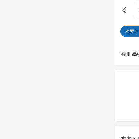
水素ト
香川 