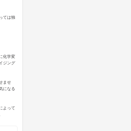
っては独
に化学変
イジング
せませ
気になる
によって
。