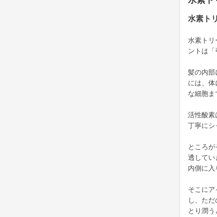
水素ト
水素ト
水素トリ
ントは「
髪の内部
には、体
な細胞ま
活性酸素
丁寧にシ
ところが
透してい
内側に入
そこにア
し、ただ
とり潤う