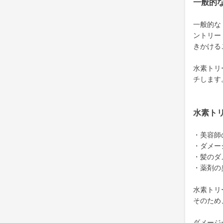
一般的
一般的な
ントリー
きかける
水素トリ
チします
水素ト
・美容師
・ダメー
・髪のダ
・薬剤の
水素トリ
そのため
ダメージ