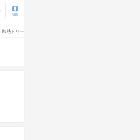
地図
酸熱トリートメント
サイエンスアクア
酸性ストレート