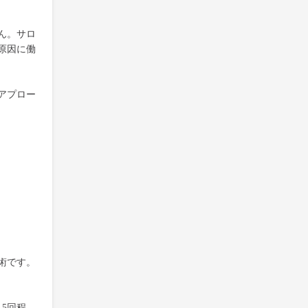
ん。サロ
原因に働
アプロー
術です。
5回程