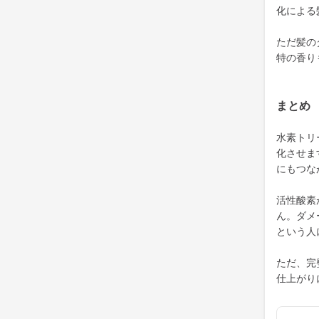
化による
ただ髪の
特の香り
まとめ
水素トリ
化させま
にもつな
活性酸素
ん。ダメ
という人
ただ、完
仕上がり