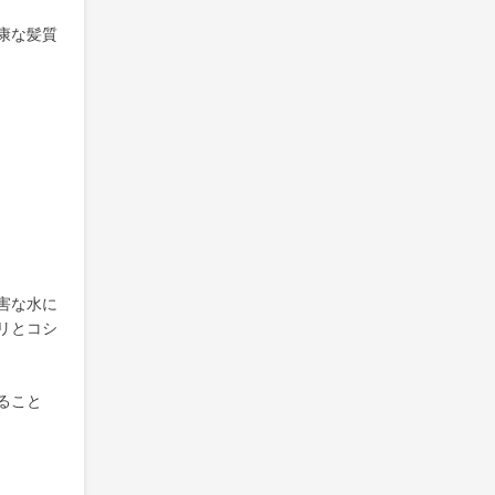
康な髪質
害な水に
リとコシ
ること