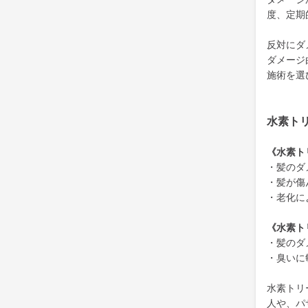
度、定期
反対にダ
ダメージ
施術を選
水素ト
《水素ト
・髪のダ
・髪が傷
・老化に
《水素ト
・髪のダ
・臭いに
水素トリ
人や、パ