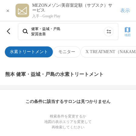
MEZONメゾン/美容室定額（サブスク）サ
×
表示
ービス
入手 -
Google Play
健軍・益城・戸島
髪質改善
地図
水素トリートメント
モニター
X TREATMENT（NAKAM
熊本 健軍・益城・戸島の水素トリートメント
この条件に該当するサロンは見つかりません
検索条件を変更するか
地図の表示エリアを変更して
再検索してください