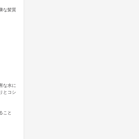
康な髪質
害な水に
リとコシ
ること