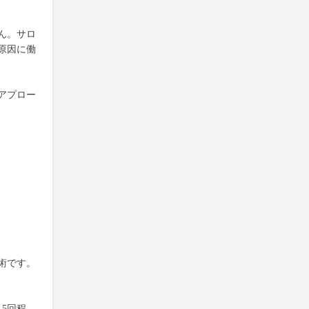
ん。サロ
原因に働
アプロー
術です。
5回程