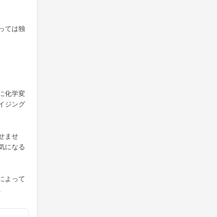
っては独
に化学変
イジング
せませ
気になる
によって
。