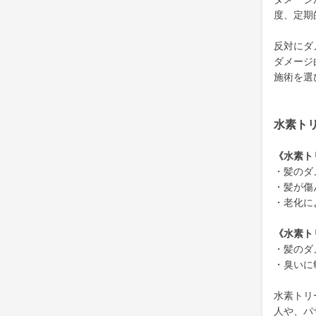
度、定期
反対にダ
ダメージ
施術を選
水素ト
《水素ト
・髪のダ
・髪が傷
・老化に
《水素ト
・髪のダ
・臭いに
水素トリ
人や、パ