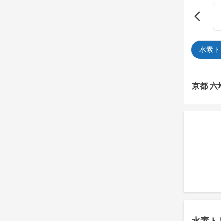
水素ト
京都 