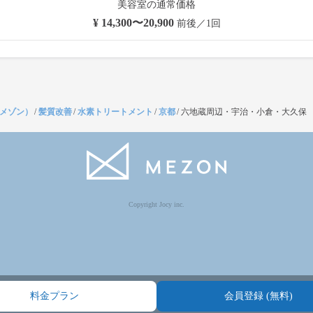
美容室の通常価格
¥ 14,300〜20,900
前後／1回
（メゾン）
/
髪質改善
/
水素トリートメント
/
京都
/
六地蔵周辺・宇治・小倉・大久保
Copyright Jocy inc.
料金プラン
会員登録 (無料)