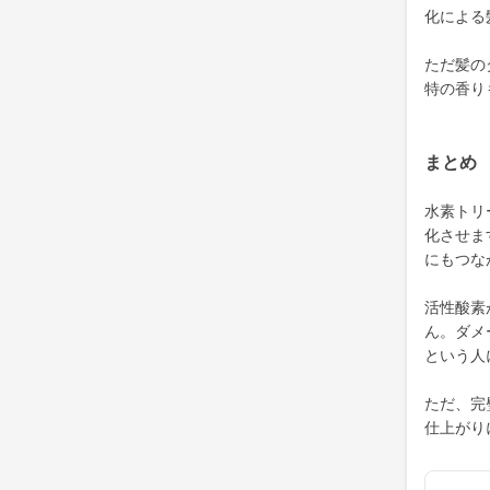
化による
ただ髪の
特の香り
まとめ
水素トリ
化させま
にもつな
活性酸素
ん。ダメ
という人
ただ、完
仕上がり