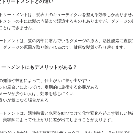
なトリートメントとの違い
トリートメントは、髪表面のキューティクルを整える効果しかありませ
トメントの中には髪の内部まで浸透するものもありますが、ダメージの
ことはできません。
ートメントは、髪の内部に潜んでいるダメージの原因、活性酸素に直接
。ダメージの原因が取り除かれるので、健康な髪質が取り戻せます。
リートメントにもデメリットがある？
の知識や技術によって、仕上がりに差が出やすい
ジの度合いによっては、定期的に施術する必要がある
メージが少ない人は、効果を感じにくい
臭いが気になる場合がある
ートメントは、活性酸素と水素を結びつけて化学変化を起こす難しい施
、美容師によって仕上がりに差が出てしまうことがあります。
がひどい場合は、1回の施術ではデトックスしきれません。3ヶ月間で3～