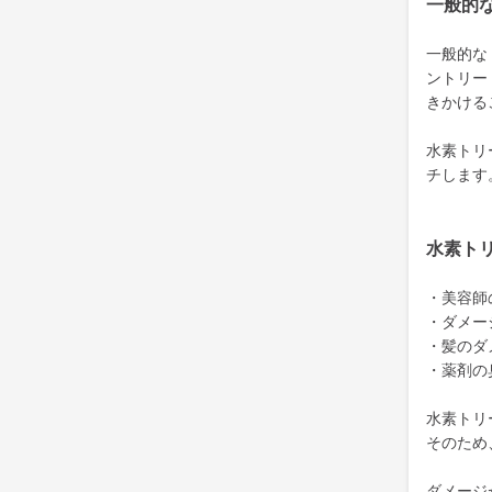
一般的
一般的な
ントリー
きかける
水素トリ
チします
水素ト
・美容師
・ダメー
・髪のダ
・薬剤の
水素トリ
そのため
ダメージ