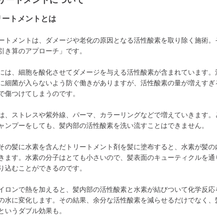
リートメントについて
リートメントとは
ートメントは、ダメージや老化の原因となる活性酸素を取り除く施術。
引き算のアプローチ」です。
には、細胞を酸化させてダメージを与える活性酸素が含まれています。
に細菌が入らないよう防ぐ働きがありますが、活性酸素の量が増えすぎ
で傷つけてしまうのです。
は、ストレスや紫外線、パーマ、カラーリングなどで増えていきます。
ャンプーをしても、髪内部の活性酸素を洗い流すことはできません。
その髪に水素を含んだトリートメント剤を髪に塗布すると、水素が髪の
きます。水素の分子はとても小さいので、髪表面のキューティクルを通
り込むことができるのです。
イロンで熱を加えると、髪内部の活性酸素と水素が結びついて化学反応
の水に変化します。その結果、余分な活性酸素を減らせるだけでなく、
というダブル効果も。