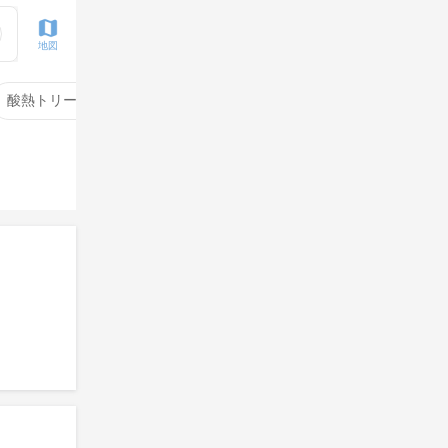
地図
酸熱トリートメント
サイエンスアクア
酸性ストレート