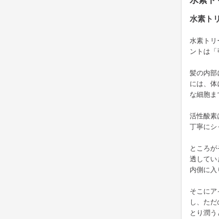
水素ト
水素ト
水素トリ
ントは「
髪の内部
には、体
な細胞ま
活性酸素
丁寧にシ
ところが
透してい
内側に入
そこにア
し、ただ
とり潤う