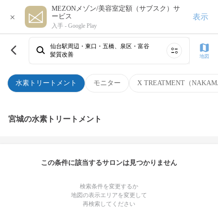
MEZONメゾン/美容室定額（サブスク）サ
×
表示
ービス
入手 -
Google Play
仙台駅周辺・東口・五橋、泉区・富谷
髪質改善
地図
水素トリートメント
モニター
X TREATMENT（NAKAM
宮城の水素トリートメント
この条件に該当するサロンは見つかりません
検索条件を変更するか
地図の表示エリアを変更して
再検索してください