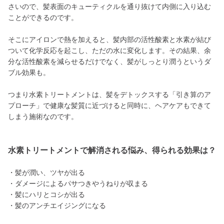
さいので、髪表面のキューティクルを通り抜けて内側に入り込む
ことができるのです。
そこにアイロンで熱を加えると、髪内部の活性酸素と水素が結び
ついて化学反応を起こし、ただの水に変化します。その結果、余
分な活性酸素を減らせるだけでなく、髪がしっとり潤うというダ
ブル効果も。
つまり水素トリートメントは、髪をデトックスする「引き算のア
プローチ」で健康な髪質に近づけると同時に、ヘアケアもできて
しまう施術なのです。
水素トリートメントで解消される悩み、得られる効果は？
・髪が潤い、ツヤが出る
・ダメージによるパサつきやうねりが収まる
・髪にハリとコシが出る
・髪のアンチエイジングになる