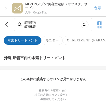
MEZONメゾン/美容室定額（サブスク）サ
×
表示
ービス
入手 -
Google Play
那覇市内
髪質改善
地図
水素トリートメント
モニター
X TREATMENT（NAKAM
沖縄 那覇市内の水素トリートメント
この条件に該当するサロンは見つかりません
検索条件を変更するか
地図の表示エリアを変更して
再検索してください