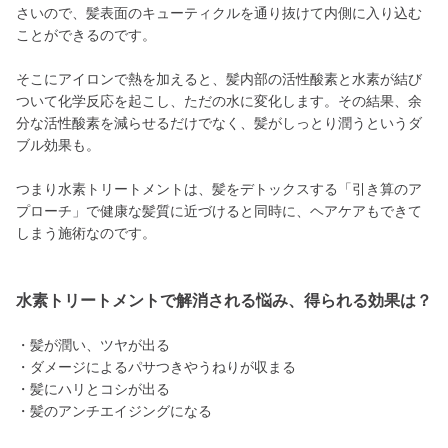
さいので、髪表面のキューティクルを通り抜けて内側に入り込む
ことができるのです。
そこにアイロンで熱を加えると、髪内部の活性酸素と水素が結び
ついて化学反応を起こし、ただの水に変化します。その結果、余
分な活性酸素を減らせるだけでなく、髪がしっとり潤うというダ
ブル効果も。
つまり水素トリートメントは、髪をデトックスする「引き算のア
プローチ」で健康な髪質に近づけると同時に、ヘアケアもできて
しまう施術なのです。
水素トリートメントで解消される悩み、得られる効果は？
・髪が潤い、ツヤが出る
・ダメージによるパサつきやうねりが収まる
・髪にハリとコシが出る
・髪のアンチエイジングになる