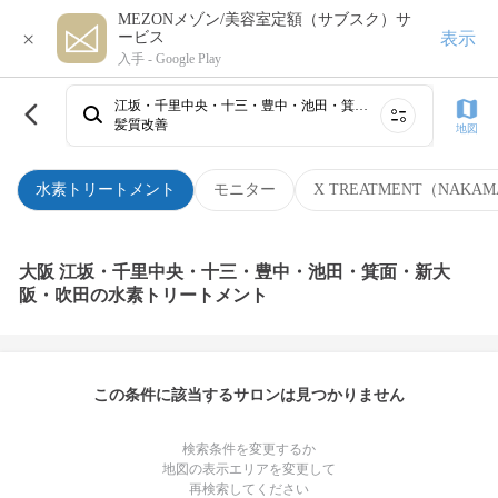
MEZONメゾン/美容室定額（サブスク）サ
×
表示
ービス
入手 -
Google Play
江坂・千里中央・十三・豊中・池田・箕面・新大阪・吹田
髪質改善
地図
水素トリートメント
モニター
X TREATMENT（NAKAM
大阪 江坂・千里中央・十三・豊中・池田・箕面・新大
阪・吹田の水素トリートメント
この条件に該当するサロンは見つかりません
検索条件を変更するか
地図の表示エリアを変更して
再検索してください