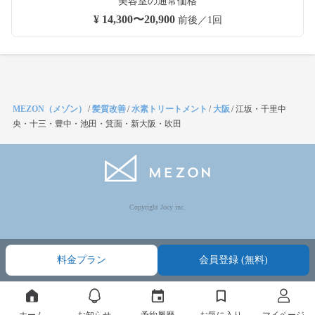
美容室の通常価格
¥ 14,300〜20,900
前後／1回
MEZON（メゾン）
/
髪質改善
/
水素トリートメント
/
大阪
/
江坂・千里中
央・十三・豊中・池田・箕面・新大阪・吹田
Copyright Jocy inc.
料金プラン
会員登録 (無料)