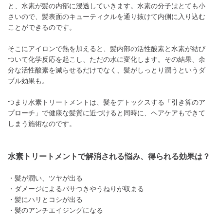
と、水素が髪の内部に浸透していきます。水素の分子はとても小
さいので、髪表面のキューティクルを通り抜けて内側に入り込む
ことができるのです。
そこにアイロンで熱を加えると、髪内部の活性酸素と水素が結び
ついて化学反応を起こし、ただの水に変化します。その結果、余
分な活性酸素を減らせるだけでなく、髪がしっとり潤うというダ
ブル効果も。
つまり水素トリートメントは、髪をデトックスする「引き算のア
プローチ」で健康な髪質に近づけると同時に、ヘアケアもできて
しまう施術なのです。
水素トリートメントで解消される悩み、得られる効果は？
・髪が潤い、ツヤが出る
・ダメージによるパサつきやうねりが収まる
・髪にハリとコシが出る
・髪のアンチエイジングになる