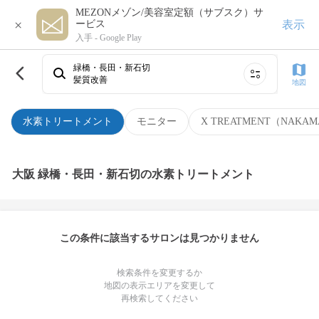
MEZONメゾン/美容室定額（サブスク）サ
×
表示
ービス
入手 -
Google Play
緑橋・長田・新石切
髪質改善
地図
水素トリートメント
モニター
X TREATMENT（NAKAM
大阪 緑橋・長田・新石切の水素トリートメント
この条件に該当するサロンは見つかりません
検索条件を変更するか
地図の表示エリアを変更して
再検索してください