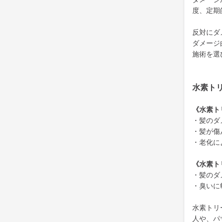
度、定期
反対にダ
ダメージ
施術を選
水素ト
《水素ト
・髪のダ
・髪が傷
・老化に
《水素ト
・髪のダ
・臭いに
水素トリ
人や、パ