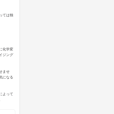
っては独
に化学変
イジング
せませ
気になる
によって
。