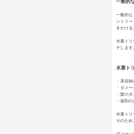
一般的
一般的な
ントリー
きかける
水素トリ
チします
水素ト
・美容師
・ダメー
・髪のダ
・薬剤の
水素トリ
そのため
ダメージ