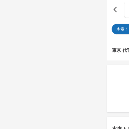
水素ト
東京 