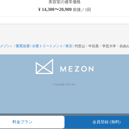
美容室の通常価格
¥ 14,300〜20,900
前後／1回
（メゾン）
/
髪質改善
/
水素トリートメント
/
東京
/
代官山・中目黒・学芸大学・自由
Copyright Jocy inc.
料金プラン
会員登録 (無料)