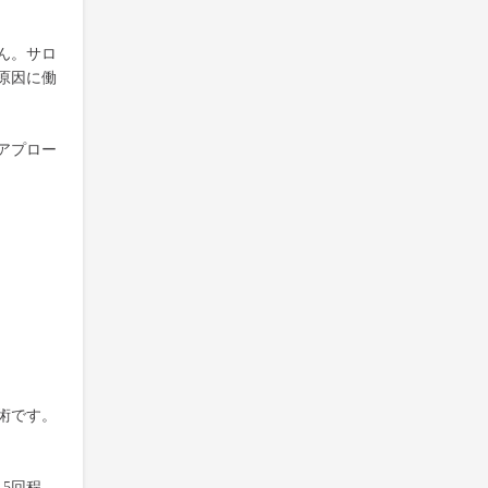
ん。サロ
原因に働
アプロー
術です。
5回程