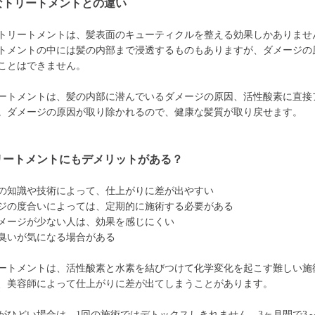
なトリートメントとの違い
トリートメントは、髪表面のキューティクルを整える効果しかありませ
トメントの中には髪の内部まで浸透するものもありますが、ダメージの
ことはできません。
ートメントは、髪の内部に潜んでいるダメージの原因、活性酸素に直接
。ダメージの原因が取り除かれるので、健康な髪質が取り戻せます。
リートメントにもデメリットがある？
の知識や技術によって、仕上がりに差が出やすい
ジの度合いによっては、定期的に施術する必要がある
メージが少ない人は、効果を感じにくい
臭いが気になる場合がある
ートメントは、活性酸素と水素を結びつけて化学変化を起こす難しい施
、美容師によって仕上がりに差が出てしまうことがあります。
がひどい場合は、1回の施術ではデトックスしきれません。3ヶ月間で3～