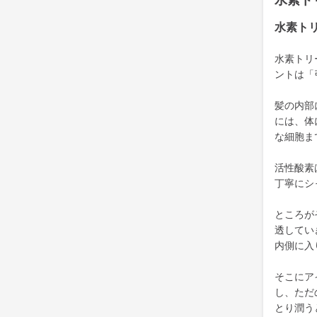
水素ト
水素ト
水素トリ
ントは「
髪の内部
には、体
な細胞ま
活性酸素
丁寧にシ
ところが
透してい
内側に入
そこにア
し、ただ
とり潤う