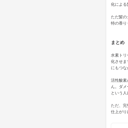
化による
ただ髪の
特の香り
まとめ
水素トリ
化させま
にもつな
活性酸素
ん。ダメ
という人
ただ、完
仕上がり