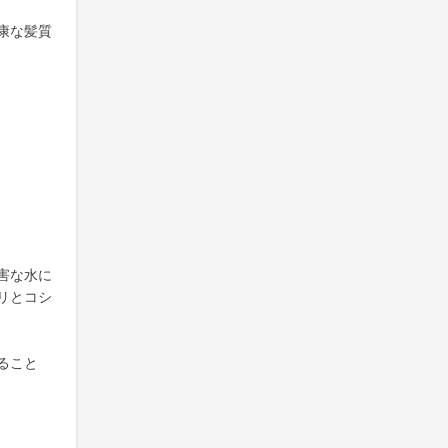
康な髪質
害な水に
リとコシ
ること