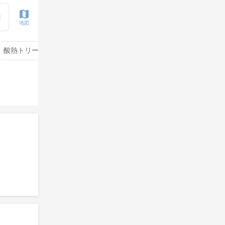
地図
酸熱トリートメント
サイエンスアクア
酸性ストレート