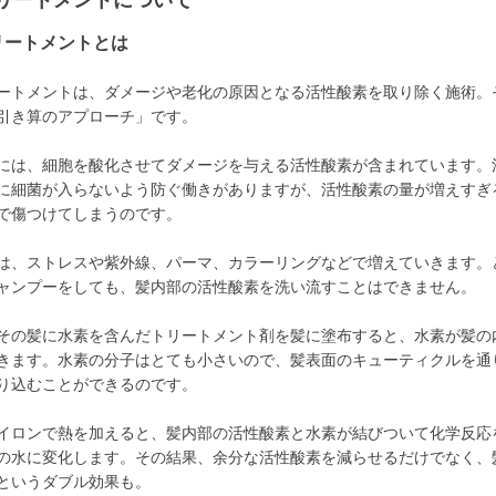
リートメントについて
リートメントとは
ートメントは、ダメージや老化の原因となる活性酸素を取り除く施術。
引き算のアプローチ」です。
には、細胞を酸化させてダメージを与える活性酸素が含まれています。
に細菌が入らないよう防ぐ働きがありますが、活性酸素の量が増えすぎ
で傷つけてしまうのです。
は、ストレスや紫外線、パーマ、カラーリングなどで増えていきます。
ャンプーをしても、髪内部の活性酸素を洗い流すことはできません。
その髪に水素を含んだトリートメント剤を髪に塗布すると、水素が髪の
きます。水素の分子はとても小さいので、髪表面のキューティクルを通
り込むことができるのです。
イロンで熱を加えると、髪内部の活性酸素と水素が結びついて化学反応
の水に変化します。その結果、余分な活性酸素を減らせるだけでなく、
というダブル効果も。