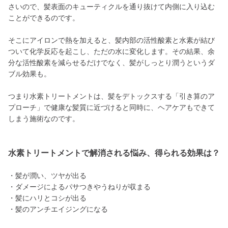
さいので、髪表面のキューティクルを通り抜けて内側に入り込む
ことができるのです。
そこにアイロンで熱を加えると、髪内部の活性酸素と水素が結び
ついて化学反応を起こし、ただの水に変化します。その結果、余
分な活性酸素を減らせるだけでなく、髪がしっとり潤うというダ
ブル効果も。
つまり水素トリートメントは、髪をデトックスする「引き算のア
プローチ」で健康な髪質に近づけると同時に、ヘアケアもできて
しまう施術なのです。
水素トリートメントで解消される悩み、得られる効果は？
・髪が潤い、ツヤが出る
・ダメージによるパサつきやうねりが収まる
・髪にハリとコシが出る
・髪のアンチエイジングになる