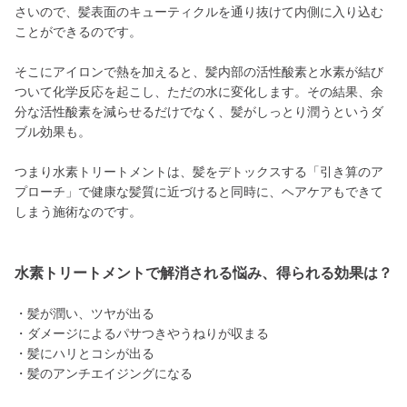
さいので、髪表面のキューティクルを通り抜けて内側に入り込む
ことができるのです。
そこにアイロンで熱を加えると、髪内部の活性酸素と水素が結び
ついて化学反応を起こし、ただの水に変化します。その結果、余
分な活性酸素を減らせるだけでなく、髪がしっとり潤うというダ
ブル効果も。
つまり水素トリートメントは、髪をデトックスする「引き算のア
プローチ」で健康な髪質に近づけると同時に、ヘアケアもできて
しまう施術なのです。
水素トリートメントで解消される悩み、得られる効果は？
・髪が潤い、ツヤが出る
・ダメージによるパサつきやうねりが収まる
・髪にハリとコシが出る
・髪のアンチエイジングになる