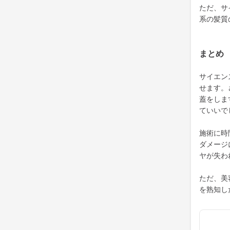
ただ、サ
系の髪質
まとめ
サイエン
せます。
蓋をしま
ていいで
施術に時
ダメージ
ヤが失わ
ただ、美
を熟知し