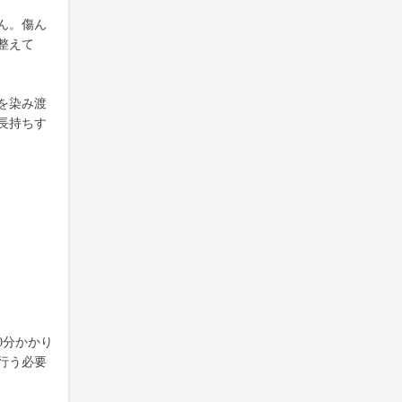
ん。傷ん
整えて
を染み渡
長持ちす
0分かかり
行う必要