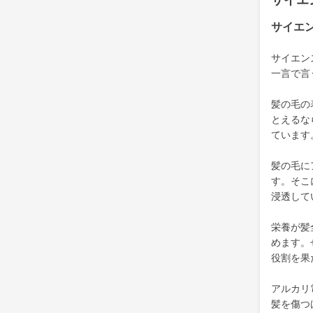
サイエ
サイエ
サイエン
一言で言
髪の毛の
とえるな
ています
髪の毛に
す。そこ
浸透して
栄養が髪
めます。
役割を果
アルカリ
髪を傷つ