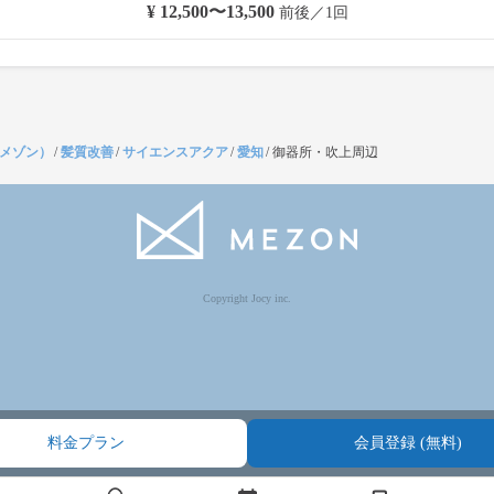
¥ 12,500〜13,500
前後／1回
（メゾン）
/
髪質改善
/
サイエンスアクア
/
愛知
/
御器所・吹上周辺
Copyright Jocy inc.
料金プラン
会員登録 (無料)