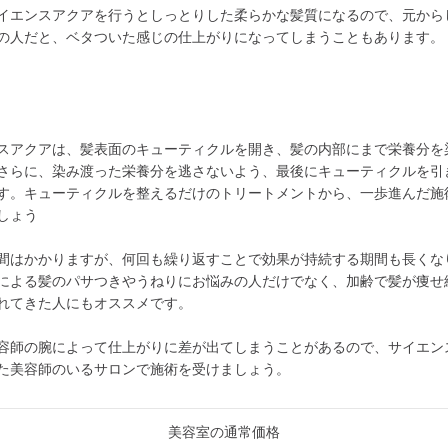
イエンスアクアを行うとしっとりした柔らかな髪質になるので、元から
の人だと、ベタついた感じの仕上がりになってしまうこともあります。
スアクアは、髪表面のキューティクルを開き、髪の内部にまで栄養分を
さらに、染み渡った栄養分を逃さないよう、最後にキューティクルを引
す。キューティクルを整えるだけのトリートメントから、一歩進んだ施
しょう
間はかかりますが、何回も繰り返すことで効果が持続する期間も長くな
による髪のパサつきやうねりにお悩みの人だけでなく、加齢で髪が痩せ
れてきた人にもオススメです。
容師の腕によって仕上がりに差が出てしまうことがあるので、サイエン
た美容師のいるサロンで施術を受けましょう。
美容室の通常価格