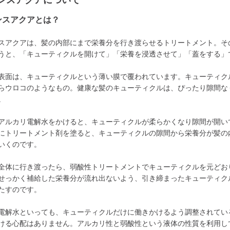
ンスアクアについて
ンスアクアとは？
スアクアは、髪の内部にまで栄養分を行き渡らせるトリートメント。そ
うと、「キューティクルを開けて」「栄養を浸透させて」「蓋をする」
表面は、キューティクルという薄い膜で覆われています。キューティク
らウロコのようなもの。健康な髪のキューティクルは、ぴったり隙間な
。
アルカリ電解水をかけると、キューティクルが柔らかくなり隙間が開い
にトリートメント剤を塗ると、キューティクルの隙間から栄養分が髪の
いくのです。
全体に行き渡ったら、弱酸性トリートメントでキューティクルを元どお
せっかく補給した栄養分が流れ出ないよう、引き締まったキューティク
たすのです。
電解水といっても、キューティクルだけに働きかけるよう調整されてい
ける心配はありません。アルカリ性と弱酸性という液体の性質を利用し