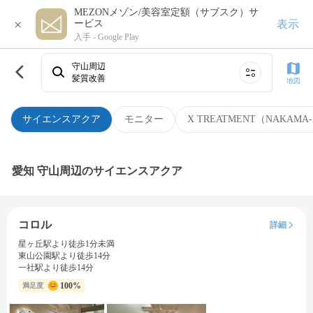
MEZONメゾン/美容室定額（サブスク）サ
×
表示
ービス
入手 -
Google Play
守山周辺
髪質改善
地図
サイエンスアクア
モニター
X TREATMENT（NAKAMA-
愛知 守山周辺のサイエンスアクア
コロル
詳細
星ヶ丘駅より徒歩1分未満
東山公園駅より徒歩14分
一社駅より徒歩14分
100%
満足度