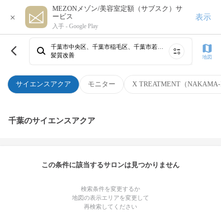
MEZONメゾン/美容室定額（サブスク）サ
×
表示
ービス
入手 -
Google Play
千葉市中央区、千葉市稲毛区、千葉市若葉区、印西市、船橋・西船橋、習志野・大久保・高根公団、流山・三郷・野田、柏・我孫子、柏たなか、八千代・佐倉・成田・香取⋯
髪質改善
地図
サイエンスアクア
モニター
X TREATMENT（NAKAMA-
千葉のサイエンスアクア
この条件に該当するサロンは見つかりません
検索条件を変更するか
地図の表示エリアを変更して
再検索してください