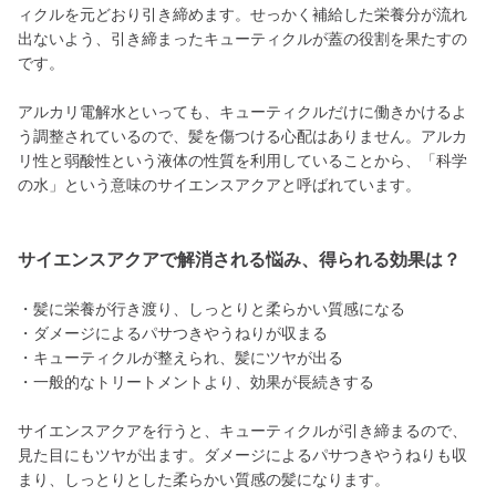
ィクルを元どおり引き締めます。せっかく補給した栄養分が流れ
出ないよう、引き締まったキューティクルが蓋の役割を果たすの
です。
アルカリ電解水といっても、キューティクルだけに働きかけるよ
う調整されているので、髪を傷つける心配はありません。アルカ
リ性と弱酸性という液体の性質を利用していることから、「科学
の水」という意味のサイエンスアクアと呼ばれています。
サイエンスアクアで解消される悩み、得られる効果は？
・髪に栄養が行き渡り、しっとりと柔らかい質感になる
・ダメージによるパサつきやうねりが収まる
・キューティクルが整えられ、髪にツヤが出る
・一般的なトリートメントより、効果が長続きする
サイエンスアクアを行うと、キューティクルが引き締まるので、
見た目にもツヤが出ます。ダメージによるパサつきやうねりも収
まり、しっとりとした柔らかい質感の髪になります。