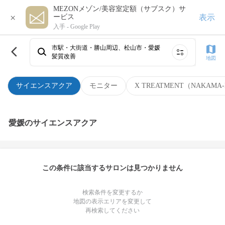
MEZONメゾン/美容室定額（サブスク）サ
×
表示
ービス
入手 -
Google Play
市駅・大街道・勝山周辺、松山市・愛媛
髪質改善
地図
サイエンスアクア
モニター
X TREATMENT（NAKAMA-
愛媛のサイエンスアクア
この条件に該当するサロンは見つかりません
検索条件を変更するか
地図の表示エリアを変更して
再検索してください