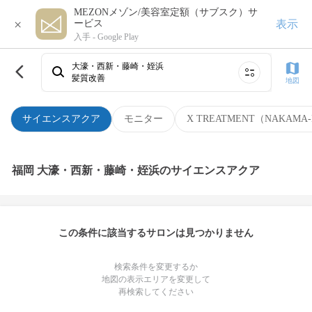
MEZONメゾン/美容室定額（サブスク）サ
×
表示
ービス
入手 -
Google Play
大濠・西新・藤崎・姪浜
髪質改善
地図
サイエンスアクア
モニター
X TREATMENT（NAKAMA-
福岡 大濠・西新・藤崎・姪浜のサイエンスアクア
この条件に該当するサロンは見つかりません
検索条件を変更するか
地図の表示エリアを変更して
再検索してください