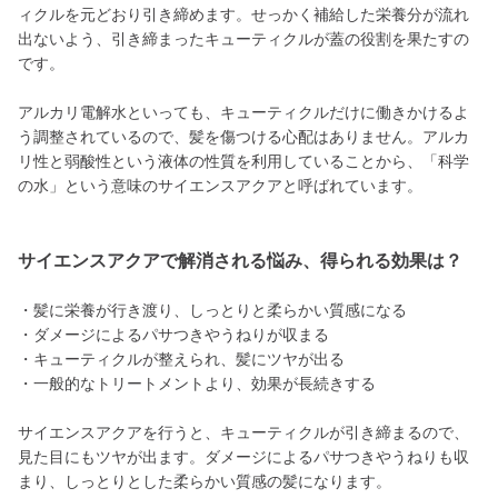
ィクルを元どおり引き締めます。せっかく補給した栄養分が流れ
出ないよう、引き締まったキューティクルが蓋の役割を果たすの
です。
アルカリ電解水といっても、キューティクルだけに働きかけるよ
う調整されているので、髪を傷つける心配はありません。アルカ
リ性と弱酸性という液体の性質を利用していることから、「科学
の水」という意味のサイエンスアクアと呼ばれています。
サイエンスアクアで解消される悩み、得られる効果は？
・髪に栄養が行き渡り、しっとりと柔らかい質感になる
・ダメージによるパサつきやうねりが収まる
・キューティクルが整えられ、髪にツヤが出る
・一般的なトリートメントより、効果が長続きする
サイエンスアクアを行うと、キューティクルが引き締まるので、
見た目にもツヤが出ます。ダメージによるパサつきやうねりも収
まり、しっとりとした柔らかい質感の髪になります。