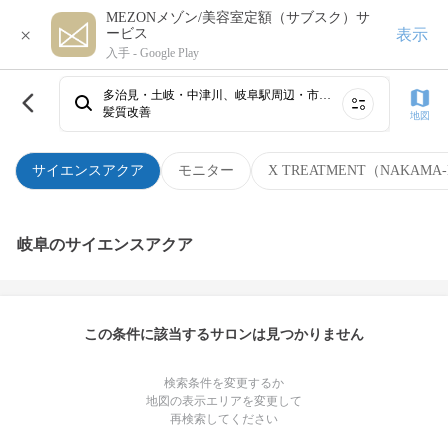
MEZONメゾン/美容室定額（サブスク）サ
×
表示
ービス
入手 -
Google Play
多治見・土岐・中津川、岐阜駅周辺・市橋・鏡島・競輪場
髪質改善
地図
サイエンスアクア
モニター
X TREATMENT（NAKAMA-
岐阜のサイエンスアクア
この条件に該当するサロンは見つかりません
検索条件を変更するか
地図の表示エリアを変更して
再検索してください