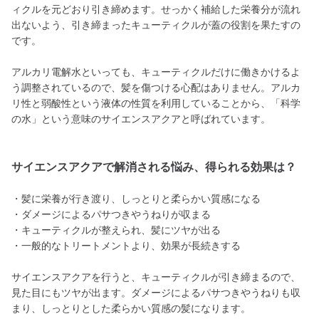
ィクルを元どおり引き締めます。せっかく補給した栄養分が流れ
出ないよう、引き締まったキューティクルが蓋の役割を果たすの
です。
アルカリ電解水といっても、キューティクルだけに働きかけるよ
う調整されているので、髪を傷つける心配はありません。アルカ
リ性と弱酸性という液体の性質を利用していることから、「科学
の水」という意味のサイエンスアクアと呼ばれています。
サイエンスアクアで解消される悩み、得られる効果は？
・髪に栄養が行き渡り、しっとりと柔らかい質感になる
・ダメージによるパサつきやうねりが収まる
・キューティクルが整えられ、髪にツヤが出る
・一般的なトリートメントより、効果が長続きする
サイエンスアクアを行うと、キューティクルが引き締まるので、
見た目にもツヤが出ます。ダメージによるパサつきやうねりも収
まり、しっとりとした柔らかい質感の髪になります。