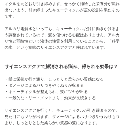
ィクルを元どおり引き締めます。せっかく補給した栄養分が流れ
出ないよう、引き締まったキューティクルが蓋の役割を果たすの
です。
アルカリ電解水といっても、キューティクルだけに働きかけるよ
う調整されているので、髪を傷つける心配はありません。アルカ
リ性と弱酸性という液体の性質を利用していることから、「科学
の水」という意味のサイエンスアクアと呼ばれています。
サイエンスアクアで解消される悩み、得られる効果は？
・髪に栄養が行き渡り、しっとりと柔らかい質感になる
・ダメージによるパサつきやうねりが収まる
・キューティクルが整えられ、髪にツヤが出る
・一般的なトリートメントより、効果が長続きする
サイエンスアクアを行うと、キューティクルが引き締まるので、
見た目にもツヤが出ます。ダメージによるパサつきやうねりも収
まり、しっとりとした柔らかい質感の髪になります。