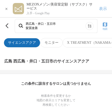
MEZONメゾン/美容室定額（サブスク）サ
×
表示
ービス
入手 -
Google Play
西広島・井口・五日市
髪質改善
地図
サイエンスアクア
モニター
X TREATMENT（NAKAMA-
広島 西広島・井口・五日市のサイエンスアクア
この条件に該当するサロンは見つかりません
検索条件を変更するか
地図の表示エリアを変更して
再検索してください