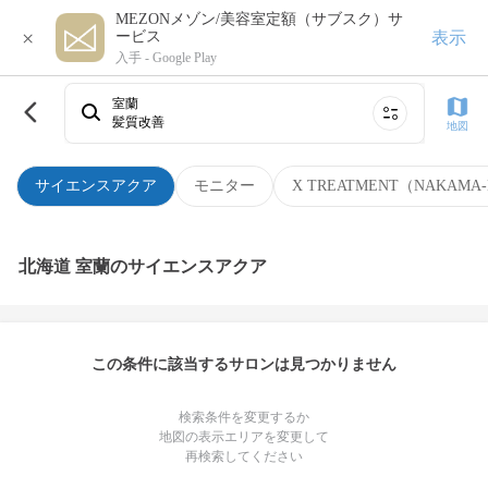
MEZONメゾン/美容室定額（サブスク）サ
×
表示
ービス
入手 -
Google Play
室蘭
髪質改善
地図
サイエンスアクア
モニター
X TREATMENT（NAKAMA-
北海道 室蘭のサイエンスアクア
この条件に該当するサロンは見つかりません
検索条件を変更するか
地図の表示エリアを変更して
再検索してください