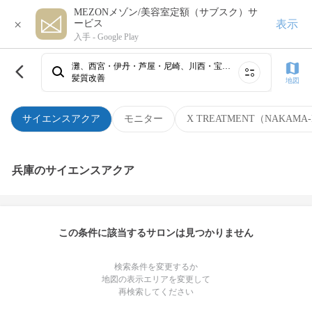
MEZONメゾン/美容室定額（サブスク）サ
×
表示
ービス
入手 -
Google Play
灘、西宮・伊丹・芦屋・尼崎、川西・宝塚・三田・豊岡、東灘、三宮・元町・神戸・兵庫・灘・東灘、長田・須磨・垂水、阪急線（武庫之荘・塚口）・伊丹、明石・西明石・二見
髪質改善
地図
サイエンスアクア
モニター
X TREATMENT（NAKAMA-
兵庫のサイエンスアクア
この条件に該当するサロンは見つかりません
検索条件を変更するか
地図の表示エリアを変更して
再検索してください