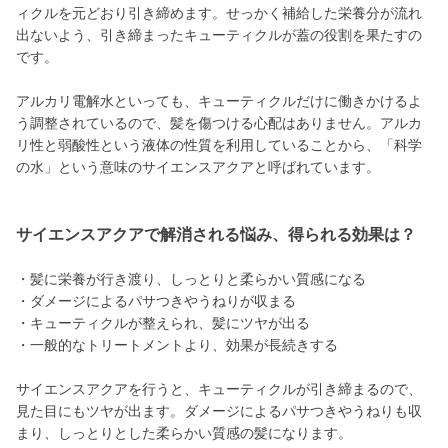
ィクルを元どおり引き締めます。せっかく補給した栄養分が流れ
出ないよう、引き締まったキューティクルが蓋の役割を果たすの
です。
アルカリ電解水といっても、キューティクルだけに働きかけるよ
う調整されているので、髪を傷つける心配はありません。アルカ
リ性と弱酸性という液体の性質を利用していることから、「科学
の水」という意味のサイエンスアクアと呼ばれています。
サイエンスアクアで解消される悩み、得られる効果は？
・髪に栄養が行き渡り、しっとりと柔らかい質感になる
・ダメージによるパサつきやうねりが収まる
・キューティクルが整えられ、髪にツヤが出る
・一般的なトリートメントより、効果が長続きする
サイエンスアクアを行うと、キューティクルが引き締まるので、
見た目にもツヤが出ます。ダメージによるパサつきやうねりも収
まり、しっとりとした柔らかい質感の髪になります。