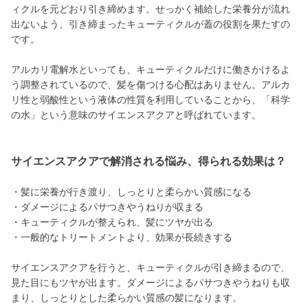
ィクルを元どおり引き締めます。せっかく補給した栄養分が流れ
出ないよう、引き締まったキューティクルが蓋の役割を果たすの
です。
アルカリ電解水といっても、キューティクルだけに働きかけるよ
う調整されているので、髪を傷つける心配はありません。アルカ
リ性と弱酸性という液体の性質を利用していることから、「科学
の水」という意味のサイエンスアクアと呼ばれています。
サイエンスアクアで解消される悩み、得られる効果は？
・髪に栄養が行き渡り、しっとりと柔らかい質感になる
・ダメージによるパサつきやうねりが収まる
・キューティクルが整えられ、髪にツヤが出る
・一般的なトリートメントより、効果が長続きする
サイエンスアクアを行うと、キューティクルが引き締まるので、
見た目にもツヤが出ます。ダメージによるパサつきやうねりも収
まり、しっとりとした柔らかい質感の髪になります。