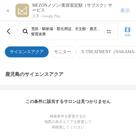
MEZONメゾン/美容室定額（サブスク）サ
×
表示
ービス
入手 -
Google Play
荒田・騎射場・郡元周辺、天文館・鹿児島駅、霧島・国分・隼人
髪質改善
地図
サイエンスアクア
モニター
X TREATMENT（NAKAMA-
鹿児島のサイエンスアクア
この条件に該当するサロンは見つかりません
検索条件を変更するか
地図の表示エリアを変更して
再検索してください