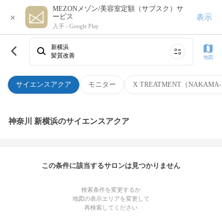
MEZONメゾン/美容室定額（サブスク）サ
×
表示
ービス
入手 -
Google Play
新横浜
髪質改善
地図
サイエンスアクア
モニター
X TREATMENT（NAKAMA-
神奈川 新横浜のサイエンスアクア
この条件に該当するサロンは見つかりません
検索条件を変更するか
地図の表示エリアを変更して
再検索してください