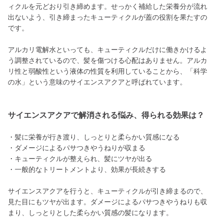
ィクルを元どおり引き締めます。せっかく補給した栄養分が流れ
出ないよう、引き締まったキューティクルが蓋の役割を果たすの
です。
アルカリ電解水といっても、キューティクルだけに働きかけるよ
う調整されているので、髪を傷つける心配はありません。アルカ
リ性と弱酸性という液体の性質を利用していることから、「科学
の水」という意味のサイエンスアクアと呼ばれています。
サイエンスアクアで解消される悩み、得られる効果は？
・髪に栄養が行き渡り、しっとりと柔らかい質感になる
・ダメージによるパサつきやうねりが収まる
・キューティクルが整えられ、髪にツヤが出る
・一般的なトリートメントより、効果が長続きする
サイエンスアクアを行うと、キューティクルが引き締まるので、
見た目にもツヤが出ます。ダメージによるパサつきやうねりも収
まり、しっとりとした柔らかい質感の髪になります。