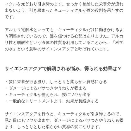
ィクルを元どおり引き締めます。せっかく補給した栄養分が流れ
出ないよう、引き締まったキューティクルが蓋の役割を果たすの
です。
アルカリ電解水といっても、キューティクルだけに働きかけるよ
う調整されているので、髪を傷つける心配はありません。アルカ
リ性と弱酸性という液体の性質を利用していることから、「科学
の水」という意味のサイエンスアクアと呼ばれています。
サイエンスアクアで解消される悩み、得られる効果は？
・髪に栄養が行き渡り、しっとりと柔らかい質感になる
・ダメージによるパサつきやうねりが収まる
・キューティクルが整えられ、髪にツヤが出る
・一般的なトリートメントより、効果が長続きする
サイエンスアクアを行うと、キューティクルが引き締まるので、
見た目にもツヤが出ます。ダメージによるパサつきやうねりも収
まり、しっとりとした柔らかい質感の髪になります。