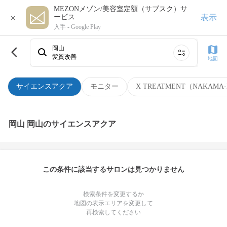
MEZONメゾン/美容室定額（サブスク）サ
×
表示
ービス
入手 -
Google Play
岡山
髪質改善
地図
サイエンスアクア
モニター
X TREATMENT（NAKAMA-
岡山 岡山のサイエンスアクア
この条件に該当するサロンは見つかりません
検索条件を変更するか
地図の表示エリアを変更して
再検索してください