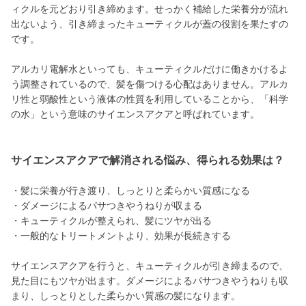
ィクルを元どおり引き締めます。せっかく補給した栄養分が流れ
出ないよう、引き締まったキューティクルが蓋の役割を果たすの
です。
アルカリ電解水といっても、キューティクルだけに働きかけるよ
う調整されているので、髪を傷つける心配はありません。アルカ
リ性と弱酸性という液体の性質を利用していることから、「科学
の水」という意味のサイエンスアクアと呼ばれています。
サイエンスアクアで解消される悩み、得られる効果は？
・髪に栄養が行き渡り、しっとりと柔らかい質感になる
・ダメージによるパサつきやうねりが収まる
・キューティクルが整えられ、髪にツヤが出る
・一般的なトリートメントより、効果が長続きする
サイエンスアクアを行うと、キューティクルが引き締まるので、
見た目にもツヤが出ます。ダメージによるパサつきやうねりも収
まり、しっとりとした柔らかい質感の髪になります。