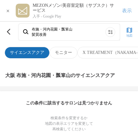
MEZONメゾン/美容室定額（サブスク）サ
×
表示
ービス
入手 -
Google Play
布施・河内花園・瓢箪山
髪質改善
地図
サイエンスアクア
モニター
X TREATMENT（NAKAMA-
大阪 布施・河内花園・瓢箪山のサイエンスアクア
この条件に該当するサロンは見つかりません
検索条件を変更するか
地図の表示エリアを変更して
再検索してください