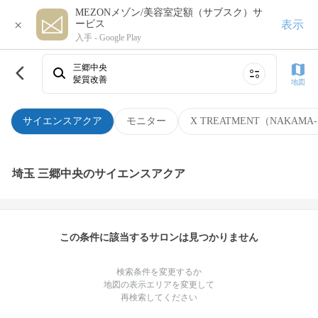
MEZONメゾン/美容室定額（サブスク）サ
×
表示
ービス
入手 -
Google Play
三郷中央
髪質改善
地図
サイエンスアクア
モニター
X TREATMENT（NAKAMA-
埼玉 三郷中央のサイエンスアクア
この条件に該当するサロンは見つかりません
検索条件を変更するか
地図の表示エリアを変更して
再検索してください