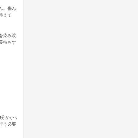
ん。傷ん
整えて
を染み渡
長持ちす
0分かかり
行う必要