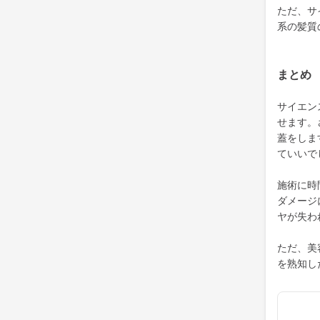
ただ、サ
系の髪質
まとめ
サイエン
せます。
蓋をしま
ていいで
施術に時
ダメージ
ヤが失わ
ただ、美
を熟知し