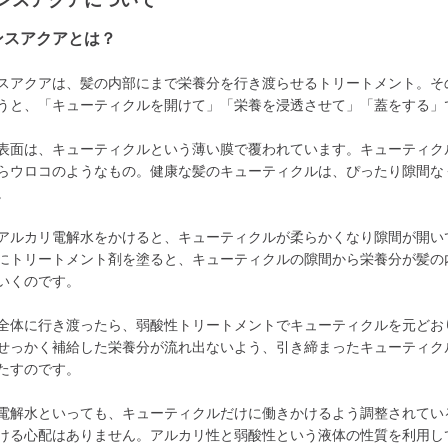
ンスアクアについて
ンスアクアとは？
スアクアは、髪の内部にまで栄養分を行き渡らせるトリートメント。そ
うと、「キューティクルを開けて」「栄養を浸透させて」「蓋をする」
表面は、キューティクルという薄い膜で覆われています。キューティク
らウロコのようなもの。健康な髪のキューティクルは、ぴったり隙間な
。
アルカリ電解水をかけると、キューティクルが柔らかくなり隙間が開い
にトリートメント剤を塗ると、キューティクルの隙間から栄養分が髪の
いくのです。
全体に行き渡ったら、弱酸性トリートメントでキューティクルを元どお
せっかく補給した栄養分が流れ出ないよう、引き締まったキューティク
たすのです。
電解水といっても、キューティクルだけに働きかけるよう調整されてい
ける心配はありません。アルカリ性と弱酸性という液体の性質を利用し