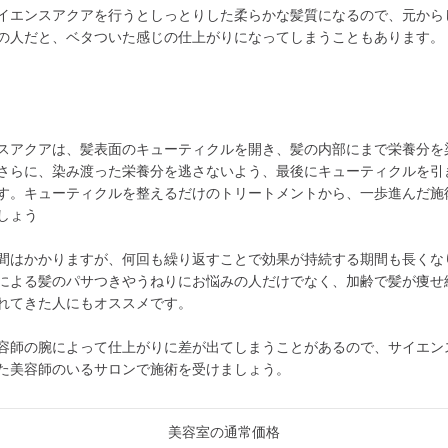
イエンスアクアを行うとしっとりした柔らかな髪質になるので、元から
の人だと、ベタついた感じの仕上がりになってしまうこともあります。
スアクアは、髪表面のキューティクルを開き、髪の内部にまで栄養分を
さらに、染み渡った栄養分を逃さないよう、最後にキューティクルを引
す。キューティクルを整えるだけのトリートメントから、一歩進んだ施
しょう
間はかかりますが、何回も繰り返すことで効果が持続する期間も長くな
による髪のパサつきやうねりにお悩みの人だけでなく、加齢で髪が痩せ
れてきた人にもオススメです。
容師の腕によって仕上がりに差が出てしまうことがあるので、サイエン
た美容師のいるサロンで施術を受けましょう。
美容室の通常価格