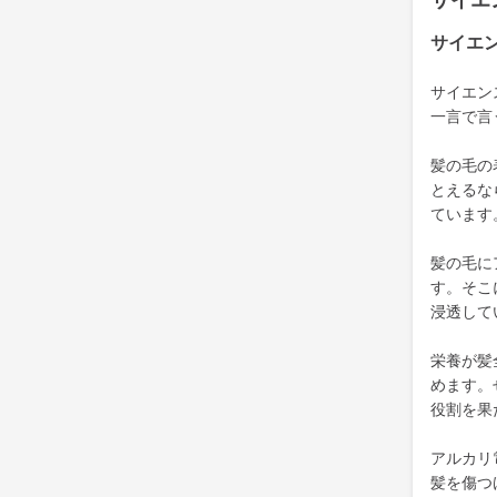
サイエ
サイエ
サイエン
一言で言
髪の毛の
とえるな
ています
髪の毛に
す。そこ
浸透して
栄養が髪
めます。
役割を果
アルカリ
髪を傷つ