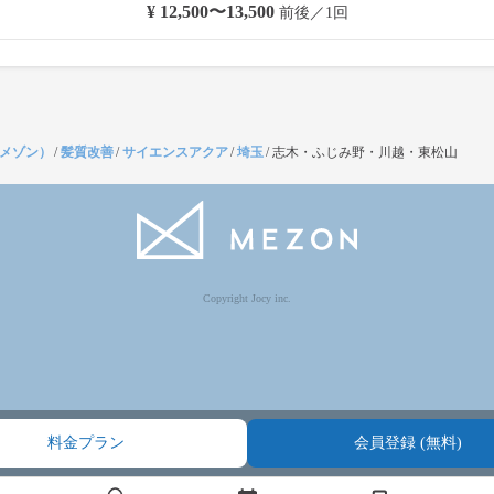
¥ 12,500〜13,500
前後／1回
（メゾン）
/
髪質改善
/
サイエンスアクア
/
埼玉
/
志木・ふじみ野・川越・東松山
Copyright Jocy inc.
料金プラン
会員登録 (無料)