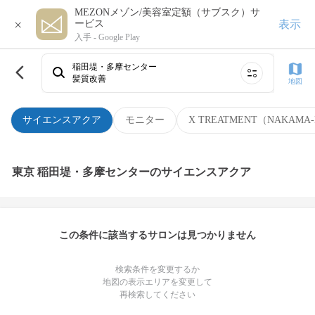
MEZONメゾン/美容室定額（サブスク）サ
×
表示
ービス
入手 -
Google Play
稲田堤・多摩センター
髪質改善
地図
サイエンスアクア
モニター
X TREATMENT（NAKAMA-
東京 稲田堤・多摩センターのサイエンスアクア
この条件に該当するサロンは見つかりません
検索条件を変更するか
地図の表示エリアを変更して
再検索してください