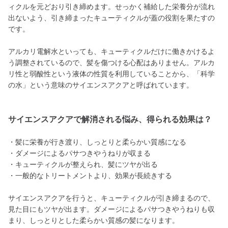
ィクルを元どおり引き締めます。せっかく補給した栄養分が流れ
出ないよう、引き締まったキューティクルが蓋の役割を果たすの
です。
アルカリ電解水といっても、キューティクルだけに働きかけるよ
う調整されているので、髪を傷つける心配はありません。アルカ
リ性と弱酸性という液体の性質を利用していることから、「科学
の水」という意味のサイエンスアクアと呼ばれています。
サイエンスアクアで解消される悩み、得られる効果は？
・髪に栄養が行き渡り、しっとりと柔らかい質感になる
・ダメージによるパサつきやうねりが収まる
・キューティクルが整えられ、髪にツヤが出る
・一般的なトリートメントより、効果が長続きする
サイエンスアクアを行うと、キューティクルが引き締まるので、
見た目にもツヤが出ます。ダメージによるパサつきやうねりも収
まり、しっとりとした柔らかい質感の髪になります。