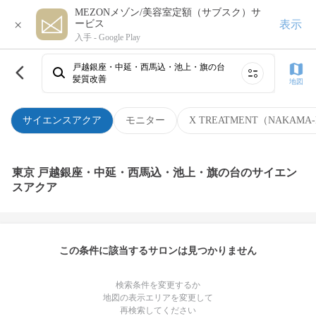
MEZONメゾン/美容室定額（サブスク）サ
×
表示
ービス
入手 -
Google Play
戸越銀座・中延・西馬込・池上・旗の台
髪質改善
地図
サイエンスアクア
モニター
X TREATMENT（NAKAMA-
東京 戸越銀座・中延・西馬込・池上・旗の台のサイエン
スアクア
この条件に該当するサロンは見つかりません
検索条件を変更するか
地図の表示エリアを変更して
再検索してください