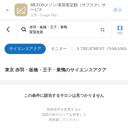
MEZONメゾン/美容室定額（サブスク）サ
×
表示
ービス
入手 -
Google Play
赤羽・板橋・王子・巣鴨
髪質改善
地図
サイエンスアクア
モニター
X TREATMENT（NAKAMA-
東京 赤羽・板橋・王子・巣鴨のサイエンスアクア
この条件に該当するサロンは見つかりません
検索条件を変更するか
地図の表示エリアを変更して
再検索してください