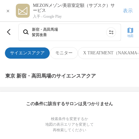
MEZONメゾン/美容室定額（サブスク）サ
×
表示
ービス
入手 -
Google Play
新宿・高田馬場
髪質改善
地図
サイエンスアクア
モニター
X TREATMENT（NAKAMA-
東京 新宿・高田馬場のサイエンスアクア
この条件に該当するサロンは見つかりません
検索条件を変更するか
地図の表示エリアを変更して
再検索してください