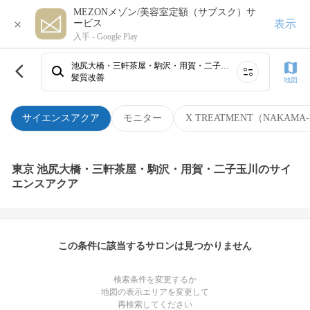
MEZONメゾン/美容室定額（サブスク）サ
×
表示
ービス
入手 -
Google Play
池尻大橋・三軒茶屋・駒沢・用賀・二子玉川
髪質改善
地図
サイエンスアクア
モニター
X TREATMENT（NAKAMA-
東京 池尻大橋・三軒茶屋・駒沢・用賀・二子玉川のサイ
エンスアクア
この条件に該当するサロンは見つかりません
検索条件を変更するか
地図の表示エリアを変更して
再検索してください