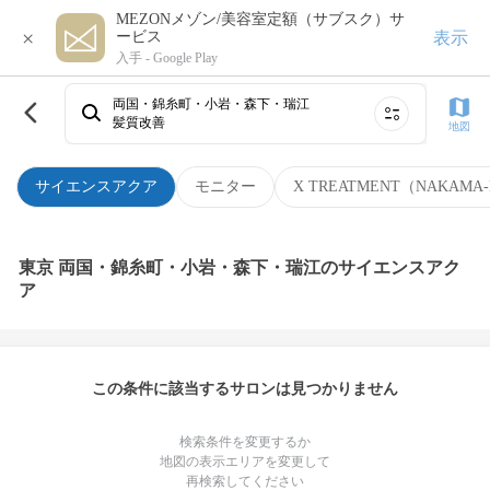
MEZONメゾン/美容室定額（サブスク）サ
×
表示
ービス
入手 -
Google Play
両国・錦糸町・小岩・森下・瑞江
髪質改善
地図
サイエンスアクア
モニター
X TREATMENT（NAKAMA-
東京 両国・錦糸町・小岩・森下・瑞江のサイエンスアク
ア
この条件に該当するサロンは見つかりません
検索条件を変更するか
地図の表示エリアを変更して
再検索してください