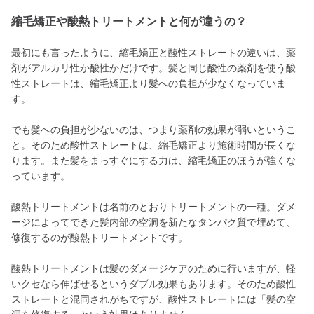
縮毛矯正や酸熱トリートメントと何が違うの？
最初にも言ったように、縮毛矯正と酸性ストレートの違いは、薬
剤がアルカリ性か酸性かだけです。髪と同じ酸性の薬剤を使う酸
性ストレートは、縮毛矯正より髪への負担が少なくなっていま
す。
でも髪への負担が少ないのは、つまり薬剤の効果が弱いというこ
と。そのため酸性ストレートは、縮毛矯正より施術時間が長くな
ります。また髪をまっすぐにする力は、縮毛矯正のほうが強くな
っています。
酸熱トリートメントは名前のとおりトリートメントの一種。ダメ
ージによってできた髪内部の空洞を新たなタンパク質で埋めて、
修復するのが酸熱トリートメントです。
酸熱トリートメントは髪のダメージケアのために行いますが、軽
いクセなら伸ばせるというダブル効果もあります。そのため酸性
ストレートと混同されがちですが、酸性ストレートには「髪の空