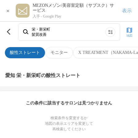
MEZONメゾン/美容室定額（サブスク）サ
×
表示
ービス
入手 -
Google Play
栄・新栄町
髪質改善
地図
酸性ストレート
モニター
X TREATMENT（NAKAMA-L
愛知 栄・新栄町の酸性ストレート
この条件に該当するサロンは見つかりません
検索条件を変更するか
地図の表示エリアを変更して
再検索してください