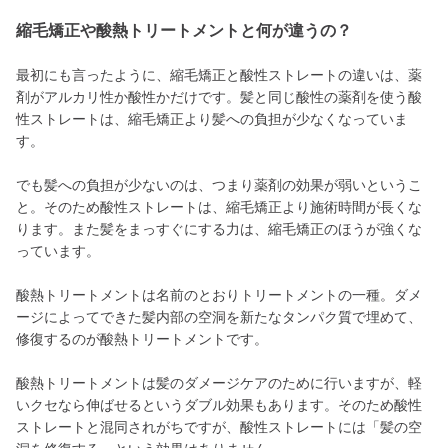
縮毛矯正や酸熱トリートメントと何が違うの？
最初にも言ったように、縮毛矯正と酸性ストレートの違いは、薬
剤がアルカリ性か酸性かだけです。髪と同じ酸性の薬剤を使う酸
性ストレートは、縮毛矯正より髪への負担が少なくなっていま
す。
でも髪への負担が少ないのは、つまり薬剤の効果が弱いというこ
と。そのため酸性ストレートは、縮毛矯正より施術時間が長くな
ります。また髪をまっすぐにする力は、縮毛矯正のほうが強くな
っています。
酸熱トリートメントは名前のとおりトリートメントの一種。ダメ
ージによってできた髪内部の空洞を新たなタンパク質で埋めて、
修復するのが酸熱トリートメントです。
酸熱トリートメントは髪のダメージケアのために行いますが、軽
いクセなら伸ばせるというダブル効果もあります。そのため酸性
ストレートと混同されがちですが、酸性ストレートには「髪の空