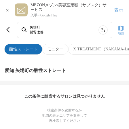
MEZONメゾン/美容室定額（サブスク）サ
×
表示
ービス
入手 -
Google Play
矢場町
髪質改善
地図
酸性ストレート
モニター
X TREATMENT（NAKAMA-L
愛知 矢場町の酸性ストレート
この条件に該当するサロンは見つかりません
検索条件を変更するか
地図の表示エリアを変更して
再検索してください