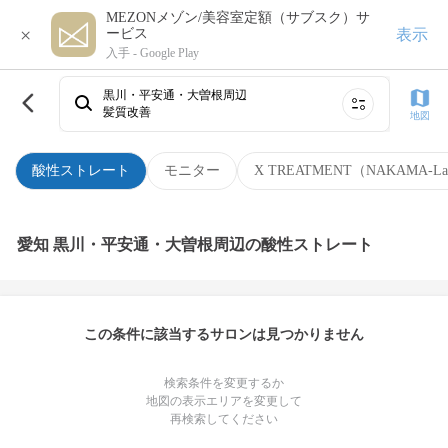
MEZONメゾン/美容室定額（サブスク）サ
×
表示
ービス
入手 -
Google Play
黒川・平安通・大曽根周辺
髪質改善
地図
酸性ストレート
モニター
X TREATMENT（NAKAMA-L
愛知 黒川・平安通・大曽根周辺の酸性ストレート
この条件に該当するサロンは見つかりません
検索条件を変更するか
地図の表示エリアを変更して
再検索してください