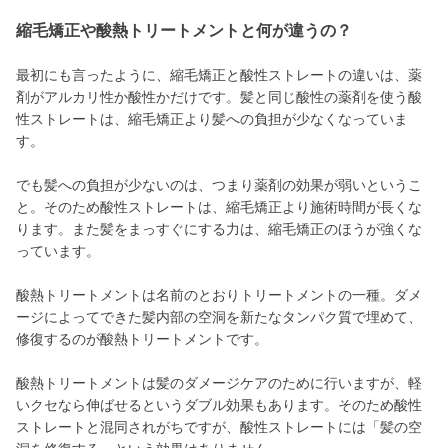
縮毛矯正や酸熱トリートメントと何が違うの？
最初にも言ったように、縮毛矯正と酸性ストレートの違いは、薬
剤がアルカリ性か酸性かだけです。髪と同じ酸性の薬剤を使う酸
性ストレートは、縮毛矯正より髪への負担が少なくなっていま
す。
でも髪への負担が少ないのは、つまり薬剤の効果が弱いというこ
と。そのため酸性ストレートは、縮毛矯正より施術時間が長くな
ります。また髪をまっすぐにする力は、縮毛矯正のほうが強くな
っています。
酸熱トリートメントは名前のとおりトリートメントの一種。ダメ
ージによってできた髪内部の空洞を新たなタンパク質で埋めて、
修復するのが酸熱トリートメントです。
酸熱トリートメントは髪のダメージケアのために行いますが、軽
いクセなら伸ばせるというダブル効果もあります。そのため酸性
ストレートと混同されがちですが、酸性ストレートには「髪の空