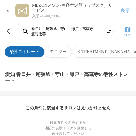
MEZONメゾン/美容室定額（サブスク）サ
×
表示
ービス
入手 -
Google Play
春日井・尾張旭・守山・瀬戸・高蔵寺
髪質改善
地図
酸性ストレート
モニター
X TREATMENT（NAKAMA-L
愛知 春日井・尾張旭・守山・瀬戸・高蔵寺の酸性ストレ
ート
この条件に該当するサロンは見つかりません
検索条件を変更するか
地図の表示エリアを変更して
再検索してください