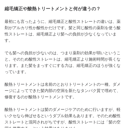
縮毛矯正や酸熱トリートメントと何が違うの？
最初にも言ったように、縮毛矯正と酸性ストレートの違いは、薬
剤がアルカリ性か酸性かだけです。髪と同じ酸性の薬剤を使う酸
性ストレートは、縮毛矯正より髪への負担が少なくなっていま
す。
でも髪への負担が少ないのは、つまり薬剤の効果が弱いというこ
と。そのため酸性ストレートは、縮毛矯正より施術時間が長くな
ります。また髪をまっすぐにする力は、縮毛矯正のほうが強くな
っています。
酸熱トリートメントは名前のとおりトリートメントの一種。ダメ
ージによってできた髪内部の空洞を新たなタンパク質で埋めて、
修復するのが酸熱トリートメントです。
酸熱トリートメントは髪のダメージケアのために行いますが、軽
いクセなら伸ばせるというダブル効果もあります。そのため酸性
ストレートと混同されがちですが、酸性ストレートには「髪の空