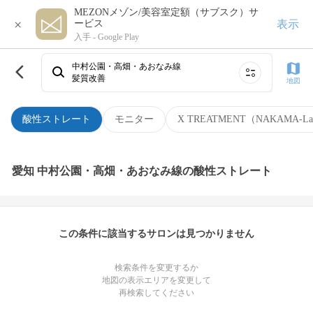
MEZONメゾン/美容室定額（サブスク）サ
×
表示
ービス
入手 -
Google Play
中村公園・高畑・あおなみ線
髪質改善
地図
酸性ストレート
モニター
X TREATMENT（NAKAMA-L
愛知 中村公園・高畑・あおなみ線の酸性ストレート
この条件に該当するサロンは見つかりません
検索条件を変更するか
地図の表示エリアを変更して
再検索してください