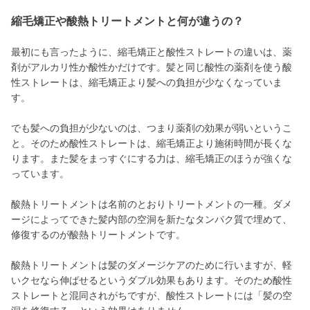
縮毛矯正や酸熱トリートメントと何が違うの？
最初にも言ったように、縮毛矯正と酸性ストレートの違いは、薬
剤がアルカリ性か酸性かだけです。髪と同じ酸性の薬剤を使う酸
性ストレートは、縮毛矯正より髪への負担が少なくなっていま
す。
でも髪への負担が少ないのは、つまり薬剤の効果が弱いというこ
と。そのため酸性ストレートは、縮毛矯正より施術時間が長くな
ります。また髪をまっすぐにする力は、縮毛矯正のほうが強くな
っています。
酸熱トリートメントは名前のとおりトリートメントの一種。ダメ
ージによってできた髪内部の空洞を新たなタンパク質で埋めて、
修復するのが酸熱トリートメントです。
酸熱トリートメントは髪のダメージケアのために行いますが、軽
いクセなら伸ばせるというダブル効果もあります。そのため酸性
ストレートと混同されがちですが、酸性ストレートには「髪の空