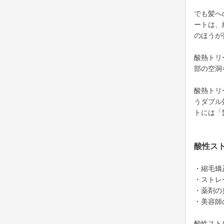
でも髪へ
ートは、
のほうが
酸熱トリ
部の空洞
酸熱トリ
うダブル
トには「
酸性ス
・縮毛矯
・ストレ
・薬剤の
・美容師
酸性スト