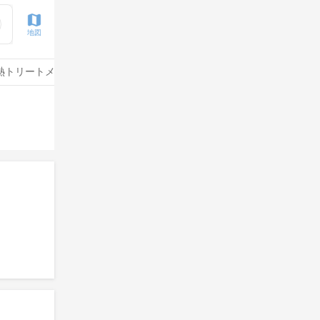
地図
熱トリートメント
水素トリートメント
サイエンスアクア