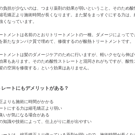
の負担が少ないのは、つまり薬剤の効果が弱いということ。そのため酸
縮毛矯正より施術時間が長くなります。また髪をまっすぐにする力は、
強くなっています。
ートメントは名前のとおりトリートメントの一種。ダメージによってで
を新たなタンパク質で埋めて、修復するのが酸熱トリートメントです。
ートメントは髪のダメージケアのために行いますが、軽いクセなら伸ば
効果もあります。そのため酸性ストレートと混同されがちですが、酸性
髪の空洞を修復する」という効果はありません。
トレートにもデメリットがある？
正よりも施術に時間がかかる
ートにする力は縮毛矯正より弱い
臭いが気になる場合がある
の知識や技術によって、仕上がりに差が出やすい
レートは、縮毛矯正より使っている薬剤が弱いので、施術時間が長くな