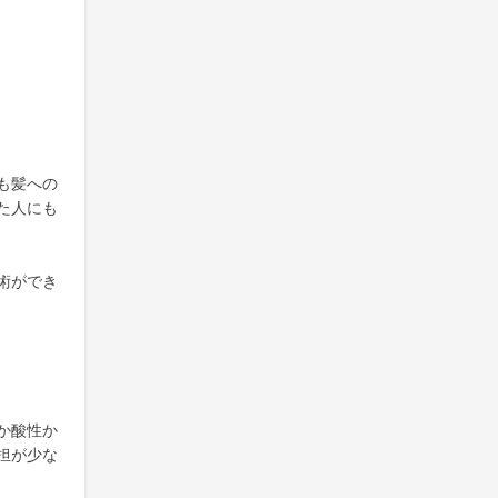
も髪への
た人にも
術ができ
か酸性か
担が少な