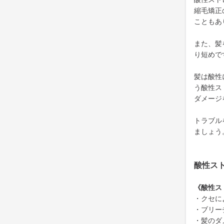
縮毛矯正
こともあ
また、髪
り短めで
髪は酸性
う酸性ス
ダメージ
トラブル
ましょう
酸性ス
《酸性ス
・クセに
・ブリー
・髪のダ