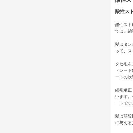
酸性ス
酸性ス
酸性スト
ては、縮
髪はタン
って、ス
クセ毛を
トレート
ートの状
縮毛矯正
います。
ートです
髪は弱酸
に与える