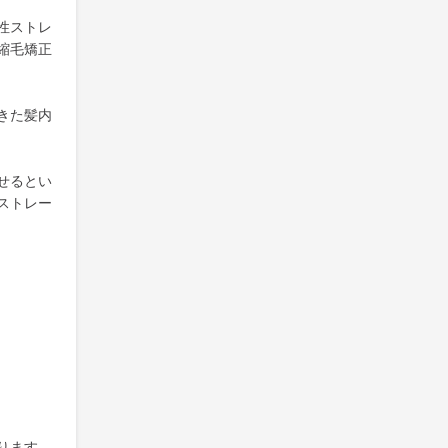
性ストレ
縮毛矯正
きた髪内
せるとい
ストレー
ります。