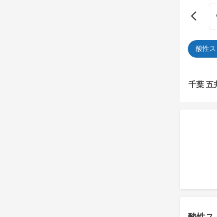
酸性ス
千葉 