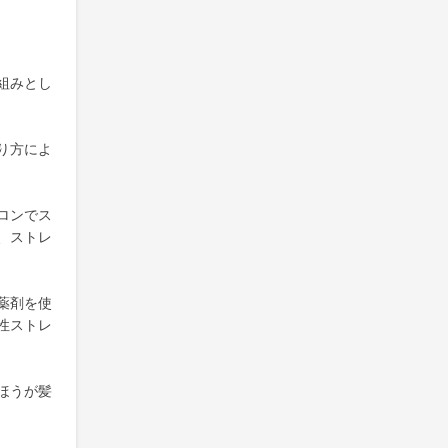
組みとし
り方によ
ロンでス
、ストレ
薬剤を使
性ストレ
ほうが髪