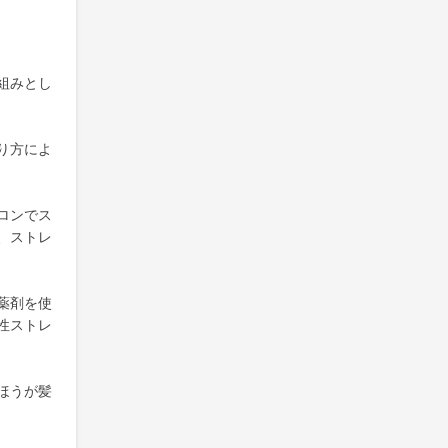
組みとし
り方によ
ロンでス
、ストレ
薬剤を使
性ストレ
ほうが髪