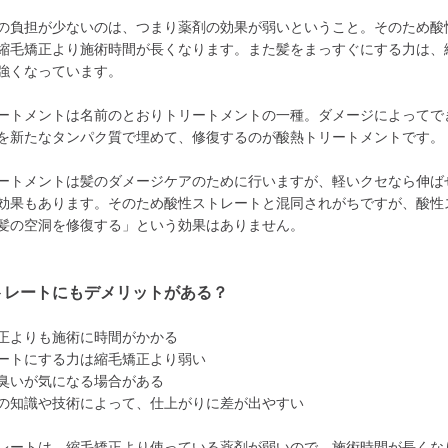
の負担が少ないのは、つまり薬剤の効果が弱いということ。そのため酸
縮毛矯正より施術時間が長くなります。また髪をまっすぐにする力は、
強くなっています。
ートメントは名前のとおりトリートメントの一種。ダメージによってで
を新たなタンパク質で埋めて、修復するのが酸熱トリートメントです。
ートメントは髪のダメージケアのために行いますが、軽いクセなら伸ば
効果もあります。そのため酸性ストレートと混同されがちですが、酸性
髪の空洞を修復する」という効果はありません。
トレートにもデメリットがある？
正よりも施術に時間がかかる
ートにする力は縮毛矯正より弱い
臭いが気になる場合がある
の知識や技術によって、仕上がりに差が出やすい
レートは、縮毛矯正より使っている薬剤が弱いので、施術時間が長くな