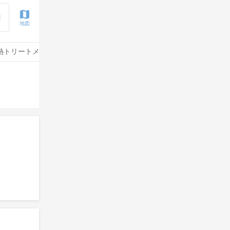
地図
熱トリートメント
水素トリートメント
サイエンスアクア