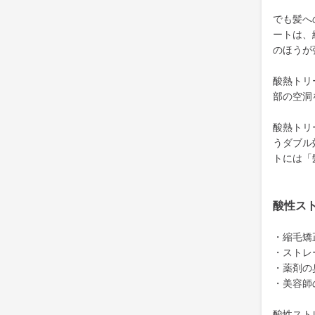
でも髪へ
ートは、
のほうが
酸熱トリ
部の空洞
酸熱トリ
うダブル
トには「
酸性ス
・縮毛矯
・ストレ
・薬剤の
・美容師
酸性スト