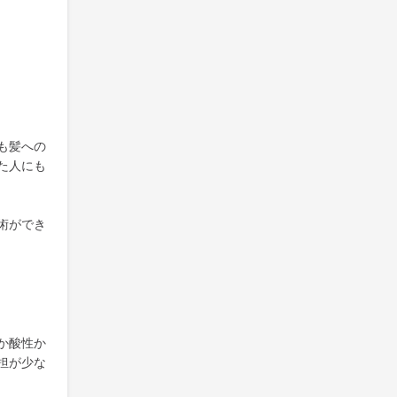
も髪への
た人にも
術ができ
か酸性か
担が少な