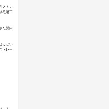
性ストレ
縮毛矯正
きた髪内
せるとい
ストレー
ります。