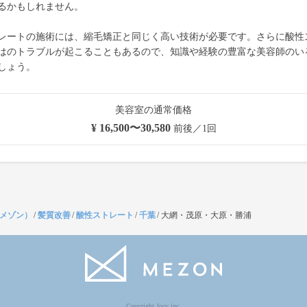
るかもしれません。
レートの施術には、縮毛矯正と同じく高い技術が必要です。さらに酸性
はのトラブルが起こることもあるので、知識や経験の豊富な美容師のい
しょう。
美容室の通常価格
¥ 16,500〜30,580
前後／1回
（メゾン）
/
髪質改善
/
酸性ストレート
/
千葉
/
大網・茂原・大原・勝浦
Copyright Jocy inc.