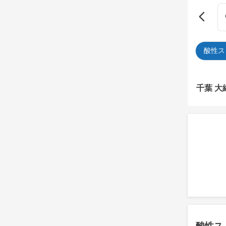
酸性ス
千葉 