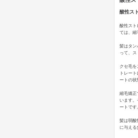
酸性ス
酸性ス
酸性スト
ては、縮
髪はタン
って、ス
クセ毛を
トレート
ートの状
縮毛矯正
います。
ートです
髪は弱酸
に与える