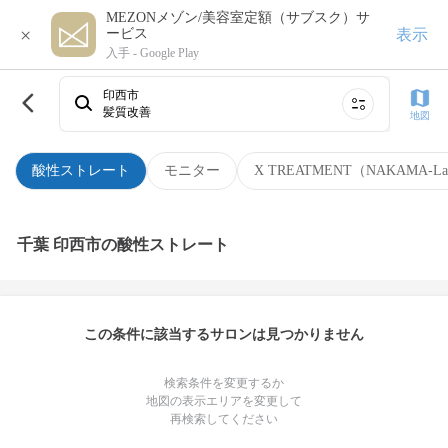
MEZONメゾン/美容室定額（サブスク）サ
×
表示
ービス
入手 -
Google Play
印西市
髪質改善
地図
酸性ストレート
モニター
X TREATMENT（NAKAMA-L
千葉 印西市の酸性ストレート
この条件に該当するサロンは見つかりません
検索条件を変更するか
地図の表示エリアを変更して
再検索してください