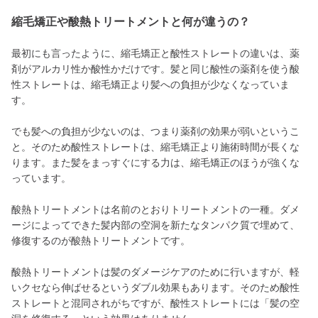
縮毛矯正や酸熱トリートメントと何が違うの？
最初にも言ったように、縮毛矯正と酸性ストレートの違いは、薬
剤がアルカリ性か酸性かだけです。髪と同じ酸性の薬剤を使う酸
性ストレートは、縮毛矯正より髪への負担が少なくなっていま
す。
でも髪への負担が少ないのは、つまり薬剤の効果が弱いというこ
と。そのため酸性ストレートは、縮毛矯正より施術時間が長くな
ります。また髪をまっすぐにする力は、縮毛矯正のほうが強くな
っています。
酸熱トリートメントは名前のとおりトリートメントの一種。ダメ
ージによってできた髪内部の空洞を新たなタンパク質で埋めて、
修復するのが酸熱トリートメントです。
酸熱トリートメントは髪のダメージケアのために行いますが、軽
いクセなら伸ばせるというダブル効果もあります。そのため酸性
ストレートと混同されがちですが、酸性ストレートには「髪の空