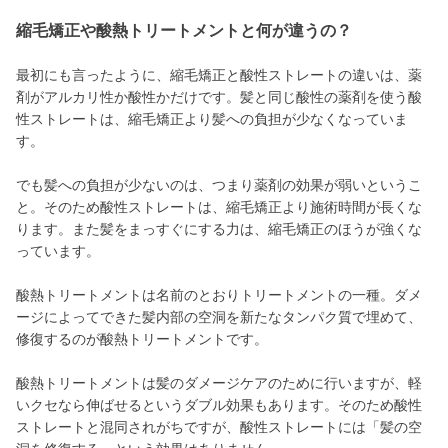
縮毛矯正や酸熱トリートメントと何が違うの？
最初にも言ったように、縮毛矯正と酸性ストレートの違いは、薬
剤がアルカリ性か酸性かだけです。髪と同じ酸性の薬剤を使う酸
性ストレートは、縮毛矯正より髪への負担が少なくなっていま
す。
でも髪への負担が少ないのは、つまり薬剤の効果が弱いというこ
と。そのため酸性ストレートは、縮毛矯正より施術時間が長くな
ります。また髪をまっすぐにする力は、縮毛矯正のほうが強くな
っています。
酸熱トリートメントは名前のとおりトリートメントの一種。ダメ
ージによってできた髪内部の空洞を新たなタンパク質で埋めて、
修復するのが酸熱トリートメントです。
酸熱トリートメントは髪のダメージケアのために行いますが、軽
いクセなら伸ばせるというダブル効果もあります。そのため酸性
ストレートと混同されがちですが、酸性ストレートには「髪の空